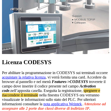
Licenza CODESYS
Per abilitare la programmazione in CODESYS sui terminali occorre
acquistare la relativa licenza
, vi verrà fornita una card. Accedere da
browser al pannello e nel menù
Features->CODESYS
troverete il
campo dove inserire il codice presente nel campo
Activation
code
.nell’apposita casella. Eseguita la registrazione,
spegnere e
riaccendere il terminale
nella finestra CODESYS ora verranno
visualizzate le informazioni sullo stato del PLC. Per ulteriori
informazioni consultare la
nota applicativa Weintek
.
Attenzione ad
assegnare alle 2 porte due classi diverse di indirizzo IP
.