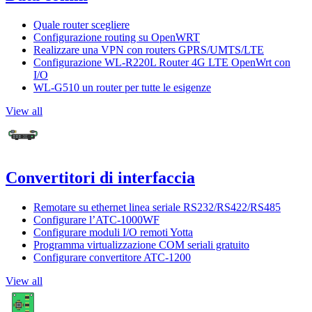
Quale router scegliere
Configurazione routing su OpenWRT
Realizzare una VPN con routers GPRS/UMTS/LTE
Configurazione WL-R220L Router 4G LTE OpenWrt con
I/O
WL-G510 un router per tutte le esigenze
View all
Convertitori di interfaccia
Remotare su ethernet linea seriale RS232/RS422/RS485
Configurare l’ATC-1000WF
Configurare moduli I/O remoti Yotta
Programma virtualizzazione COM seriali gratuito
Configurare convertitore ATC-1200
View all