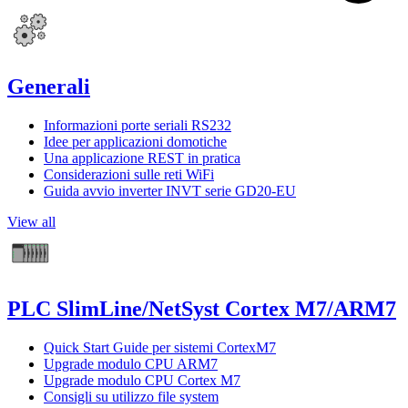
Generali
Informazioni porte seriali RS232
Idee per applicazioni domotiche
Una applicazione REST in pratica
Considerazioni sulle reti WiFi
Guida avvio inverter INVT serie GD20-EU
View all
PLC SlimLine/NetSyst Cortex M7/ARM7
Quick Start Guide per sistemi CortexM7
Upgrade modulo CPU ARM7
Upgrade modulo CPU Cortex M7
Consigli su utilizzo file system