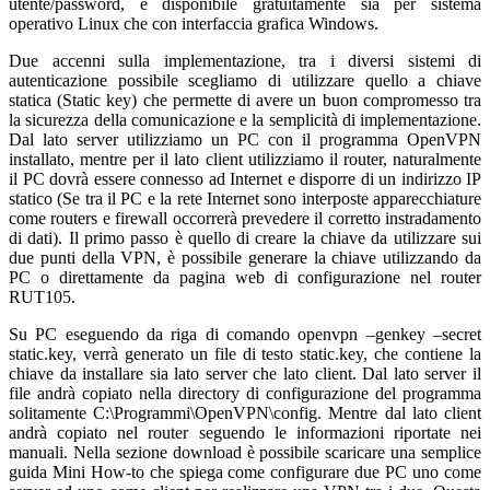
utente/password, è disponibile gratuitamente sia per sistema
operativo Linux che con interfaccia grafica Windows.
Due accenni sulla implementazione, tra i diversi sistemi di
autenticazione possibile scegliamo di utilizzare quello a chiave
statica (Static key) che permette di avere un buon compromesso tra
la sicurezza della comunicazione e la semplicità di implementazione.
Dal lato server utilizziamo un PC con il programma OpenVPN
installato, mentre per il lato client utilizziamo il router, naturalmente
il PC dovrà essere connesso ad Internet e disporre di un indirizzo IP
statico (Se tra il PC e la rete Internet sono interposte apparecchiature
come routers e firewall occorrerà prevedere il corretto instradamento
di dati). Il primo passo è quello di creare la chiave da utilizzare sui
due punti della VPN, è possibile generare la chiave utilizzando da
PC o direttamente da pagina web di configurazione nel router
RUT105.
Su PC eseguendo da riga di comando
openvpn –genkey –secret
static.key
, verrà generato un file di testo
static.key
, che contiene la
chiave da installare sia lato server che lato client. Dal lato server il
file andrà copiato nella directory di configurazione del programma
solitamente
C:\Programmi\OpenVPN\config
. Mentre dal lato client
andrà copiato nel router seguendo le informazioni riportate nei
manuali. Nella sezione download è possibile scaricare una semplice
guida Mini How-to che spiega come configurare due PC uno come