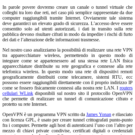
In parole povere dovremo creare un canale o tunnel virtuale che
colleghi tra loro due reti, nel caso più semplice rappresentate da due
computer raggiungibili tramite Internet. Ovviamente tale sistema
deve garantirci un elevato grado di sicurezza. L’accesso deve essere
consentito solo ad utenti autorizzati, i dati in transito sulla rete
pubblica devono risultare cifrati in modo da impedire i rischi di furto
dei dati e l’alterazione delle informazioni trasmesse.
Nel nostro caso analizziamo la possibilità di realizzare una rete VPN
tra apparecchiature wireless, permettendo in questo modo di
integrare come se appartenessero ad una stessa rete LAN fisica
apparecchiature distribuite su rete geografica e connesse alla rete
telefonica wireless. In questo modo una rete di dispositivi remoti
geograficamente distribuiti come telecamere, sistemi RTU, ecc
possono essere raggiungibili direttamente con il proprio indirizzo IP
come se fossero fisicamente connessi alla nostra rete LAN. I
routers
cellulari WLink
disponibili sul nostro sito il protocollo OpenVPN
che permette di realizzare un tunnel di comunicazione cifrato e
protetto su rete Internet.
OpenVPN è un programma VPN scritto da
James Yonan
e rilasciato
con licenza GPL, è usato per creare tunnel crittografati punto-punto
fra i computer. Permette agli host di autenticarsi l’uno con l’altro per
mezzo di chiavi private condivise, certificati digitali o credenziali