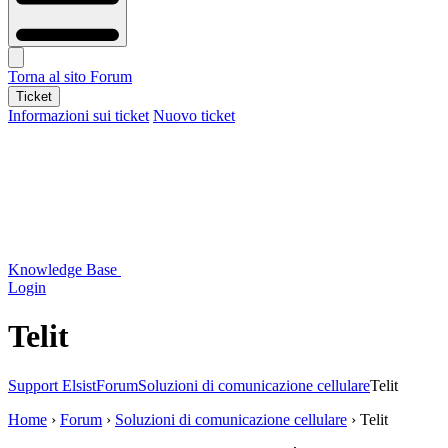
Torna al sito
Forum
Ticket
Informazioni sui ticket
Nuovo ticket
Knowledge Base
Login
Telit
Support Elsist
Forum
Soluzioni di comunicazione cellulare
Telit
Home
›
Forum
›
Soluzioni di comunicazione cellulare
›
Telit