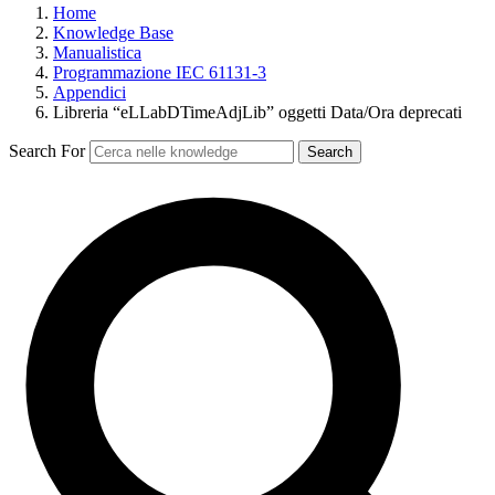
Home
Knowledge Base
Manualistica
Programmazione IEC 61131-3
Appendici
Libreria “eLLabDTimeAdjLib” oggetti Data/Ora deprecati
Search For
Search