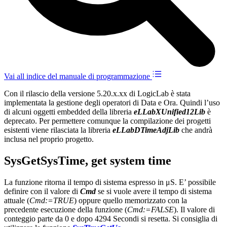
Vai all indice del manuale di programmazione
Con il rilascio della versione 5.20.x.xx di LogicLab è stata
implementata la gestione degli operatori di Data e Ora. Quindi l’uso
di alcuni oggetti embedded della libreria
eLLabXUnified12Lib
è
deprecato. Per permettere comunque la compilazione dei progetti
esistenti viene rilasciata la libreria
eLLabDTimeAdjLib
che andrà
inclusa nel proprio progetto.
SysGetSysTime, get system time
La funzione ritorna il tempo di sistema espresso in μS. E’ possibile
definire con il valore di
Cmd
se si vuole avere il tempo di sistema
attuale (
Cmd:=TRUE
) oppure quello memorizzato con la
precedente esecuzione della funzione (
Cmd:=FALSE
). Il valore di
conteggio parte da 0 e dopo 4294 Secondi si resetta. Si consiglia di