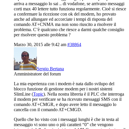
arriva a messaggio lo sai .. di vodafone, se arrivano messaggi
corti max 40 lettere tutto funziona regolarmente. Cioè si riesce
a confermare la ricezione con ok del modem, ho provato
anche ad allungare ed accorciate i tempi di risposta del
comando AT+CNMA ma non sono riuscito a risolvere il
problema. C’è qualcuno che riesce a darmi qualche consiglio
per risolvere questo problema ?
Marzo 30, 2015 alle 9:42 am
#38864
Sergio Bertana
Amministratore del forum
La mia esperienza con i modem è nata dallo svilupo del
blocco funzione di gestione modem per i nostri sistemi
SlimLine (
Topic
). Nella nostra libreria è il PLC che interroga
il modem per verificare se ha ricevuto messaggi SMS con il
comando AT+CMGR, e dopo avere letto il messaggio lo
cancella con il comando AT+CMGD.
Quello che ho visto con i messaggi lunghi è che in testa al
messaggio vi sono uno o più caratteri “0” che vengono