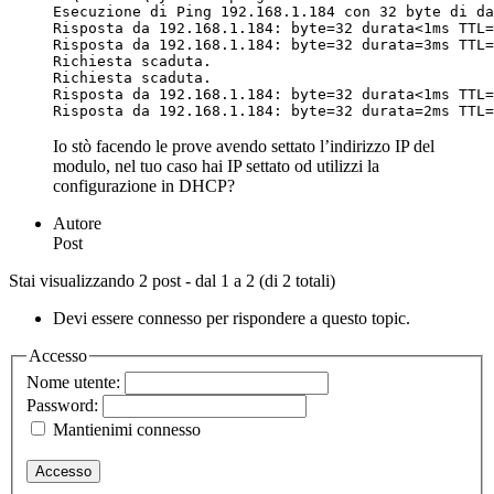
Esecuzione di Ping 192.168.1.184 con 32 byte di da
Risposta da 192.168.1.184: byte=32 durata<1ms TTL=
Risposta da 192.168.1.184: byte=32 durata=3ms TTL=
Richiesta scaduta.

Richiesta scaduta.

Risposta da 192.168.1.184: byte=32 durata<1ms TTL=
Risposta da 192.168.1.184: byte=32 durata=2ms TTL=
Io stò facendo le prove avendo settato l’indirizzo IP del
modulo, nel tuo caso hai IP settato od utilizzi la
configurazione in DHCP?
Autore
Post
Stai visualizzando 2 post - dal 1 a 2 (di 2 totali)
Devi essere connesso per rispondere a questo topic.
Accesso
Nome utente:
Password:
Mantienimi connesso
Accesso