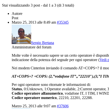
Stai visualizzando 3 post - dal 1 a 3 (di 3 totali)
Autore
Post
Marzo 25, 2013 alle 8:49 am
#35345
Sergio Bertana
Amministratore del forum
Molte volte è necessario sapere se un certo operatore è disponi
indicazione della potenza del segnale per ogni operatore (
Vedi 
Nei modem Cinterion inviando il comando AT+COPS=? il modem es
AT+COPS=? +COPS: (2,”vodafone IT”,,”22210″),(3,”I TIM”,
Per ogni operatore sono ritornate le informazioni di:
Status
, 0:Unknown, 1:Operator available, 2:Current operator, 
Codice operatore alfanumerico
, vodafone IT, I TIM, I WIND
Codice operatore numerico
, 22210, 22201, 22288.
Marzo 25, 2013 alle 9:07 am
#37606