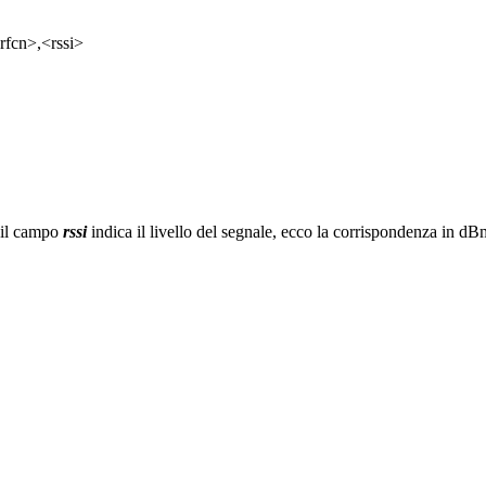
fcn>,<rssi>
) il campo
rssi
indica il livello del segnale, ecco la corrispondenza in dB