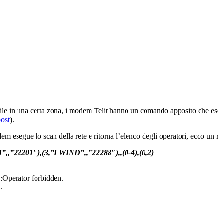
bile in una certa zona, i modem Telit hanno un comando apposito che ese
post
).
egue lo scan della rete e ritorna l’elenco degli operatori, ecco un r
,”22201″),(3,”I WIND”,,”22288″),,(0-4),(0,2)
3:Operator forbidden.
.