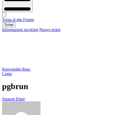
Torna al sito
Forum
Ticket
Informazioni sui ticket
Nuovo ticket
Knowledge Base
Login
pgbrun
Support Elsist