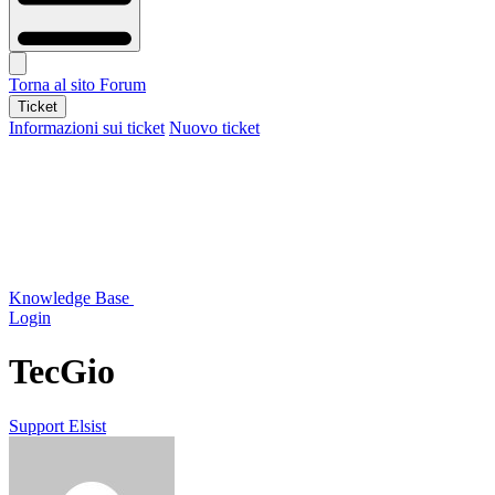
Torna al sito
Forum
Ticket
Informazioni sui ticket
Nuovo ticket
Knowledge Base
Login
TecGio
Support Elsist