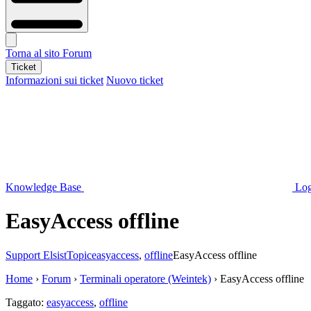
Torna al sito
Forum
Ticket
Informazioni sui ticket
Nuovo ticket
Knowledge Base
Log
EasyAccess offline
Support Elsist
Topic
easyaccess
,
offline
EasyAccess offline
Home
›
Forum
›
Terminali operatore (Weintek)
›
EasyAccess offline
Taggato:
easyaccess
,
offline