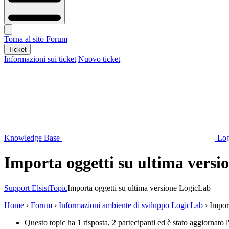
Torna al sito
Forum
Ticket
Informazioni sui ticket
Nuovo ticket
Knowledge Base
Log
Importa oggetti su ultima vers
Support Elsist
Topic
Importa oggetti su ultima versione LogicLab
Home
›
Forum
›
Informazioni ambiente di sviluppo LogicLab
›
Impor
Questo topic ha 1 risposta, 2 partecipanti ed è stato aggiornato 