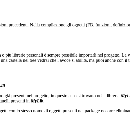
ioni precedenti. Nella compilazione gli oggetti (FB, funzioni, definizio
a o più librerie personali è sempre possibile importarli nel progetto. L
una cartella nel tree vedrai che l avoce si abilita, ma puoi anche con il
040
.
già presenti nel progetto, in questo caso si trovano nella libreria
MyL
quelli presenti in
MyLib
.
getti con lo stesso nome di oggetti presenti nel package occorre eliminare