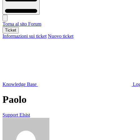
Torna al sito
Forum
Ticket
Informazioni sui ticket
Nuovo ticket
Knowledge Base
Log
Paolo
Support Elsist