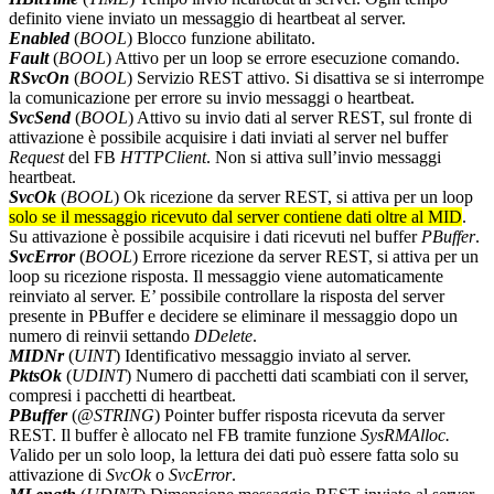
definito viene inviato un messaggio di heartbeat al server.
Enabled
(
BOOL
) Blocco funzione abilitato.
Fault
(
BOOL
) Attivo per un loop se errore esecuzione comando.
RSvcOn
(
BOOL
) Servizio REST attivo. Si disattiva se si interrompe
la comunicazione per errore su invio messaggi o heartbeat.
SvcSend
(
BOOL
) Attivo su invio dati al server REST, sul fronte di
attivazione è possibile acquisire i dati inviati al server nel buffer
Request
del FB
HTTPClient
. Non si attiva sull’invio messaggi
heartbeat.
SvcOk
(
BOOL
) Ok ricezione da server REST, si attiva per un loop
solo se il messaggio ricevuto dal server contiene dati oltre al MID
.
Su attivazione è possibile acquisire i dati ricevuti nel buffer
PBuffer
.
SvcError
(
BOOL
) Errore ricezione da server REST, si attiva per un
loop su ricezione risposta. Il messaggio viene automaticamente
reinviato al server. E’ possibile controllare la risposta del server
presente in PBuffer e decidere se eliminare il messaggio dopo un
numero di reinvii settando
DDelete
.
MIDNr
(
UINT
) Identificativo messaggio inviato al server.
PktsOk
(
UDINT
) Numero di pacchetti dati scambiati con il server,
compresi i pacchetti di heartbeat.
PBuffer
(
@STRING
) Pointer buffer risposta ricevuta da server
REST. Il buffer è allocato nel FB tramite funzione
SysRMAlloc.
V
alido per un solo loop, la lettura dei dati può essere fatta solo su
attivazione di
SvcOk
o
SvcError
.