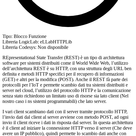
Tipo:
Blocco Funzione
Libreria LogicLab:
eLLabHTTPLib
Libreria Codesys:
Non disponibile
REpresentational State Transfer (REST) è un tipo di architettura
software per sistemi distribuiti come il World Wide Web, l’utilizzo
dell’architettura REST è su HTTP, con una struttura degli URL ben
definita e metodi HTTP specifici per il recupero di informazioni
(GET) e altri per la modifica (POST). Anche il REST fà parte dei
protocolli per l’IoT e permette scambio dati tra sistemi distribuiti e
server nel cloud, l’utilizzo del protocollo HTTP e la comunicazione
senza stato richiedono un limitato uso di risorse sia lato client (Nel
nostro caso i ns sistemi programmabili) che lato server.
I vari client scambiano dati con il server tramite protocollo HTTP,
l’invio dati dal client al server avviene con metodo POST, ad ogni
invio il client riceve i dati in risposta dal server. In questa architettura
è il client ad iniziare la connessione HTTP verso il server (Che deve
avere un IP pubblico), quindi permette lo scambio dati anche con