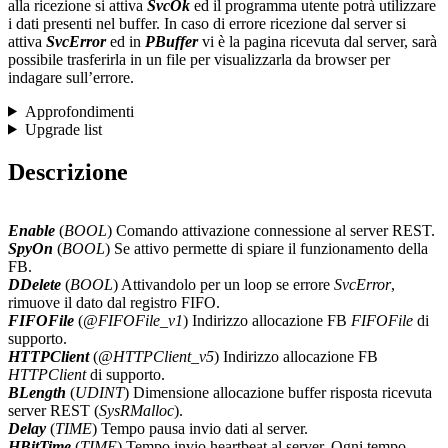
alla ricezione si attiva
SvcOk
ed il programma utente potrà utilizzare
i dati presenti nel buffer. In caso di errore ricezione dal server si
attiva
SvcError
ed in
PBuffer
vi è la pagina ricevuta dal server, sarà
possibile trasferirla in un file per visualizzarla da browser per
indagare sull’errore.
Approfondimenti
Upgrade list
Descrizione
Enable
(
BOOL
) Comando attivazione connessione al server REST.
SpyOn
(
BOOL
) Se attivo permette di spiare il funzionamento della
FB.
DDelete
(
BOOL
) Attivandolo per un loop se errore
SvcError
,
rimuove il dato dal registro FIFO.
FIFOFile
(
@FIFOFile_v1
) Indirizzo allocazione FB
FIFOFile
di
supporto.
HTTPClient
(
@HTTPClient_v5
) Indirizzo allocazione FB
HTTPClient
di supporto.
BLength
(
UDINT
) Dimensione allocazione buffer risposta ricevuta
server REST (
SysRMalloc
).
Delay
(
TIME
) Tempo pausa invio dati al server.
HBitTime
(
TIME
) Tempo invio heartbeat al server. Ogni tempo