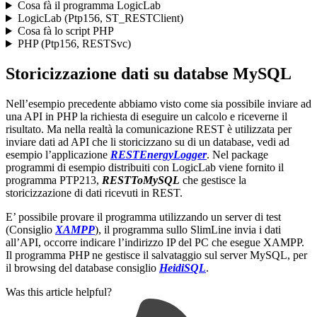
Cosa fà il programma LogicLab
LogicLab (Ptp156, ST_RESTClient)
Cosa fà lo script PHP
PHP (Ptp156, RESTSvc)
Storicizzazione dati su databse MySQL
Nell’esempio precedente abbiamo visto come sia possibile inviare ad
una API in PHP la richiesta di eseguire un calcolo e riceverne il
risultato. Ma nella realtà la comunicazione REST è utilizzata per
inviare dati ad API che li storicizzano su di un database, vedi ad
esempio l’applicazione
RESTEnergyLogger
. Nel package
programmi di esempio distribuiti con LogicLab viene fornito il
programma PTP213,
RESTToMySQL
che gestisce la
storicizzazione di dati ricevuti in REST.
E’ possibile provare il programma utilizzando un server di test
(Consiglio
XAMPP
), il programma sullo SlimLine invia i dati
all’API, occorre indicare l’indirizzo IP del PC che esegue XAMPP.
Il programma PHP ne gestisce il salvataggio sul server MySQL, per
il browsing del database consiglio
HeidiSQL
.
Was this article helpful?