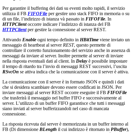
Per garantire il buffering dei dati su eventi molto rapidi, il servizio
utilizza il FB
FIFOFile
per gestire uno stack FIFO in memoria o su
di un file, l’indirizzo di istanza và passato in
FIFOFile
. In
HTTPClient
occorre indicare l’indirizzo di istanza del FB
HTTPClient
per gestire la connessione al server REST.
Attivando
Enable
ogni tempo definito in
HBitTime
viene inviato un
messaggio di heartbeat al server
REST
, questo permette di
controllare il corretto funzionamento del servizio anche in assenza di
messaggi da inviare al server. Inoltre permette al server di inviare
nella risposta eventuali dati al client. In
Delay
è possibile impostare
il tempo di ritardo tra l’invio di messaggi REST successivi, l’uscita
RSvcOn
se attiva indica che la comunicazione con il server è attiva.
La comunicazione con il server è in formato JSON e quindi i dati
che si desidera scambiare devono essere codificati in JSON. Per
inviare messaggi al server REST occorre eseguire il FB
FIFOFile
che trasferirà il messaggio nel buffer FIFO e successivamente al
server. L’utilizzo di un buffer FIFO garantisce che tutti i messaggi
siano inviati al server bufferizzandoli nel caso di mancata
connessione.
La risposta ricevuta dal server è memorizzata in un buffer interno al
FB (Di dimensione
BLength
il cui indirizzo è ritornato in
PBuffer
),