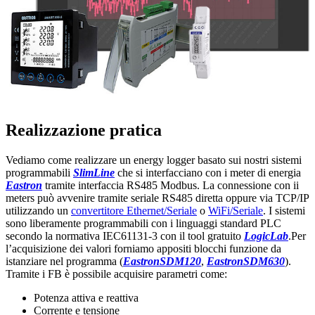
Realizzazione pratica
Vediamo come realizzare un energy logger basato sui nostri sistemi
programmabili
SlimLine
che si interfacciano con i meter di energia
Eastron
tramite interfaccia RS485 Modbus. La connessione con ii
meters può avvenire tramite seriale RS485 diretta oppure via TCP/IP
utilizzando un
convertitore Ethernet/Seriale
o
WiFi/Seriale
. I sistemi
sono liberamente programmabili con i linguaggi standard PLC
secondo la normativa IEC61131-3 con il tool gratuito
LogicLab
.Per
l’acquisizione dei valori forniamo appositi blocchi funzione da
istanziare nel programma (
EastronSDM120
,
EastronSDM630
).
Tramite i FB è possibile acquisire parametri come:
Potenza attiva e reattiva
Corrente e tensione