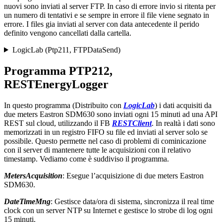
nuovi sono inviati al server FTP. In caso di errore invio si ritenta per
un numero di tentativi e se sempre in errore il file viene segnato in
errore. I files gia inviati al server con data antecedente il perido
definito vengono cancellati dalla cartella.
LogicLab (Ptp211, FTPDataSend)
Programma PTP212,
RESTEnergyLogger
In questo programma (Distribuito con
LogicLab
) i dati acquisiti da
due meters Eastron SDM630 sono inviati ogni 15 minuti ad una API
REST sul cloud, utilizzando il FB
RESTClient
. In realtà i dati sono
memorizzati in un registro FIFO su file ed inviati al server solo se
possibile. Questo permette nel caso di problemi di cominicazione
con il server di mantenere tutte le acquisizioni con il relativo
timestamp. Vediamo come è suddiviso il programma.
MetersAcquisition
: Esegue l’acquisizione di due meters Eastron
SDM630.
DateTimeMng
: Gestisce data/ora di sistema, sincronizza il real time
clock con un server NTP su Internet e gestisce lo strobe di log ogni
15 minuti.