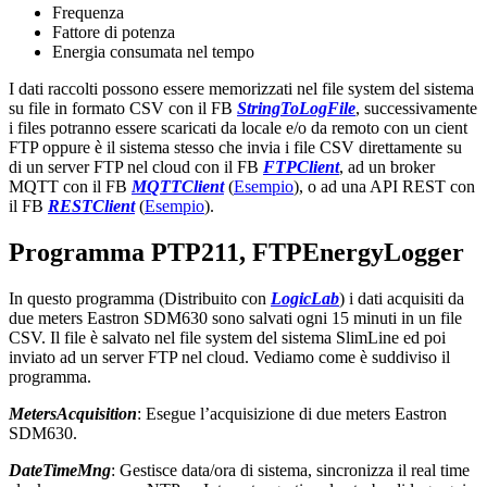
Frequenza
Fattore di potenza
Energia consumata nel tempo
I dati raccolti possono essere memorizzati nel file system del sistema
su file in formato CSV con il FB
StringToLogFile
, successivamente
i files potranno essere scaricati da locale e/o da remoto con un cient
FTP oppure è il sistema stesso che invia i file CSV direttamente su
di un server FTP nel cloud con il FB
FTPClient
, ad un broker
MQTT con il FB
MQTTClient
(
Esempio
), o ad una API REST con
il FB
RESTClient
(
Esempio
).
Programma PTP211, FTPEnergyLogger
In questo programma (Distribuito con
LogicLab
) i dati acquisiti da
due meters Eastron SDM630 sono salvati ogni 15 minuti in un file
CSV. Il file è salvato nel file system del sistema SlimLine ed poi
inviato ad un server FTP nel cloud. Vediamo come è suddiviso il
programma.
MetersAcquisition
: Esegue l’acquisizione di due meters Eastron
SDM630.
DateTimeMng
: Gestisce data/ora di sistema, sincronizza il real time