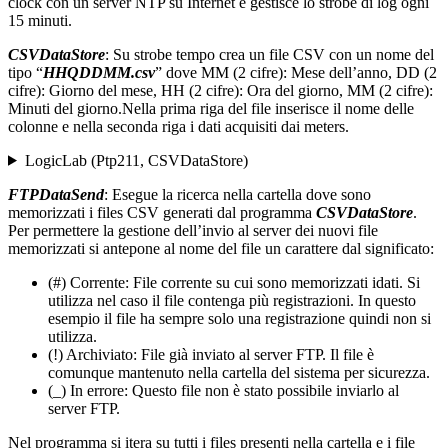
clock con un server NTP su Internet e gestisce lo strobe di log ogni
15 minuti.
CSVDataStore
: Su strobe tempo crea un file CSV con un nome del
tipo “
HHQDDMM.csv
” dove MM (2 cifre): Mese dell’anno, DD (2
cifre): Giorno del mese, HH (2 cifre): Ora del giorno, MM (2 cifre):
Minuti del giorno.Nella prima riga del file inserisce il nome delle
colonne e nella seconda riga i dati acquisiti dai meters.
LogicLab (Ptp211, CSVDataStore)
FTPDataSend
: Esegue la ricerca nella cartella dove sono
memorizzati i files CSV generati dal programma
CSVDataStore
.
Per permettere la gestione dell’invio al server dei nuovi file
memorizzati si antepone al nome del file un carattere dal significato:
(#) Corrente: File corrente su cui sono memorizzati idati. Si
utilizza nel caso il file contenga più registrazioni. In questo
esempio il file ha sempre solo una registrazione quindi non si
utilizza.
(!) Archiviato: File già inviato al server FTP. Il file è
comunque mantenuto nella cartella del sistema per sicurezza.
(_) In errore: Questo file non è stato possibile inviarlo al
server FTP.
Nel programma si itera su tutti i files presenti nella cartella e i file